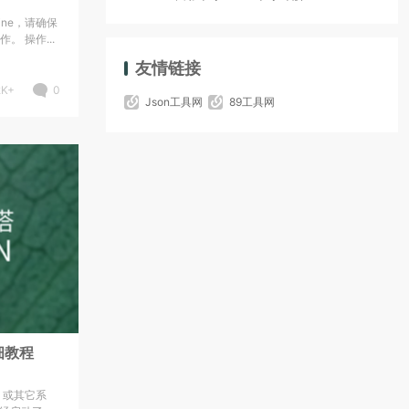
gine，请确保
 操作...
友情链接
2K+
0
Json工具网
89工具网
细教程
u 或其它系