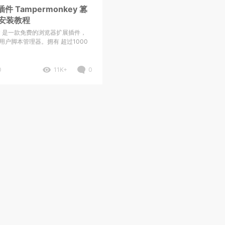
 Tampermonkey 篡
 安装教程
key 是一款免费的浏览器扩展插件，
用户脚本管理器。拥有 超过1000
0
11K+
0