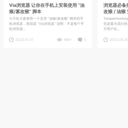
Via浏览器 让你在手机上安装使用 “油
浏览器必备插件
猴/篡改猴” 脚本
改猴 / 油猴
今天给大家推荐一个支持 “油猴/篡改猴” 脚本的手
Tampermon
机浏览器，那就是 "Via浏览器" 说明：不是每个手
也是最为流行的
机浏览器...
万用户在...
2023.10.31
46K+
0
2023.06.3