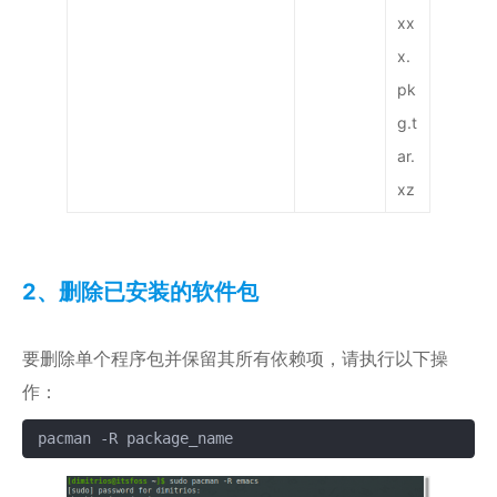
xx
x.
pk
g.t
ar.
xz
2、删除已安装的软件包
要删除单个程序包并保留其所有依赖项，请执行以下操
作：
pacman -R package_name
复制