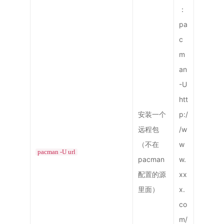
：
pa
c
m
an
-U
htt
安装一个
p:/
远程包
/w
（不在
w
pacman -U url
pacman
w.
配置的源
xx
里面）
x.
co
m/