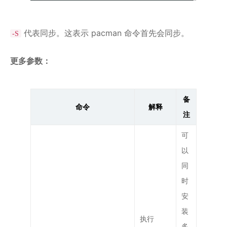
代表同步。这表示 pacman 命令首先会同步。
-S
更多参数：
备
命令
解释
注
可
以
同
时
安
装
执行
多