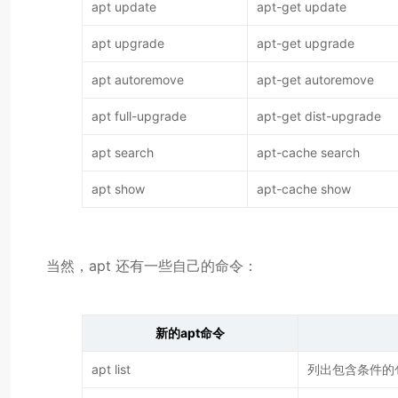
apt update
apt-get update
apt upgrade
apt-get upgrade
apt autoremove
apt-get autoremove
apt full-upgrade
apt-get dist-upgrade
apt search
apt-cache search
apt show
apt-cache show
当然，apt 还有一些自己的命令：
新的apt命令
apt list
列出包含条件的